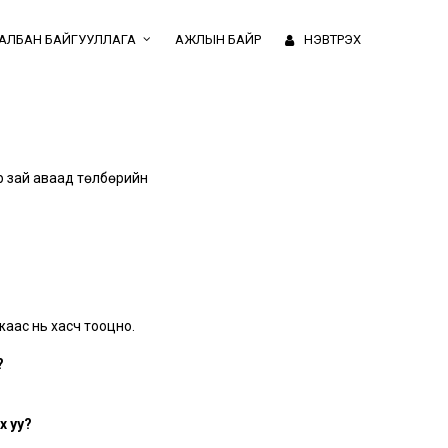
АЛБАН БАЙГУУЛЛАГА
АЖЛЫН БАЙР
НЭВТРЭХ
ар зай аваад төлбөрийн
жаас нь хасч тооцно.
?
х уу?