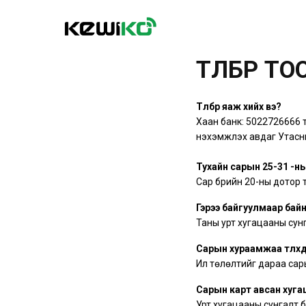
ТӨЛБӨР Т
Төлбөрөө яаж хийх вэ?
Хаан банк: 5022726666 т
нэхэмжлэх авдаг Утасн
Тухайн сарын 25-31 -ны х
Сар бүрийн 20-ны дотор 
Гэрээ байгуулмаар байн
Таны урт хугацааны сунг
Сарын хураамжаа төлөхдө
Илүү төлөлтийг дараа са
Сарын карт авсан хугаца
Урт хугацааны сунгалт 