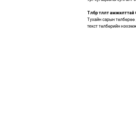
Төлбөр төлөлт амжилттай
Тухайн сарын төлбөрөө
текст төлбөрийн нэхэмж