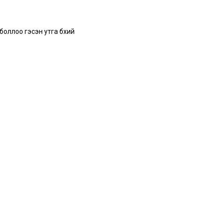
ллоо гэсэн утга бүхий