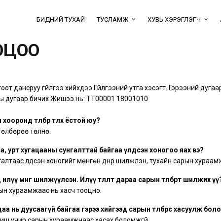
БИДНИЙ ТУХАЙ
ТУСЛАМЖ
ХУВЬ ХЭРЭГЛЭГЧ
ООЦОО
оот дансруу гүйлгээ хийхдээ Гүйлгээний утга хэсэгт. Гэрээний дуга
ы дугаар бичих Жишээ нь: TT00001 18001010
ооронд төлбөрөө төлөх ёстой юу?
төлбөрөө төлнө.
а, урт хугацааны сунгалттай байгаа үлдсэн хоногоо яах вэ?
алтаас үлдсэн хоногийг мөнгөн дүнрүү шилжүүлэн, тухайн сарын хураам
ө илүү мөнгө шилжүүлсэн. Илүү төлөлт дараа сарын төлбөрт шилжих үү
рын хураамжаас нь хасч тооцно.
а нь дуусаагүй байгаа гэрээ хийгээд сарын төлбөрөөсөө хасуулж боло
биш учир сарын хураамжнаас хасах боломжгүй.