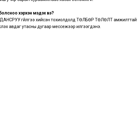
 болсноо хэрхэн мэдэх вэ?
 ДАНСРУУ гүйлгээ хийсэн тохиолдолд ТӨЛБӨР ТӨЛӨЛТ амжилттай бо
лэх авдаг утасны дугаар мессежээр илгээгдэнэ.