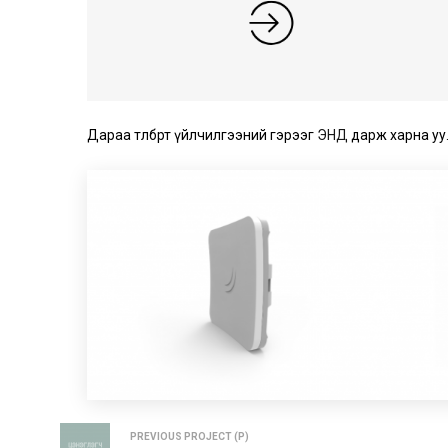
Дараа төлбөрт үйлчилгээний гэрээг
ЭНД
дарж харна уу
PREVIOUS PROJECT (P)