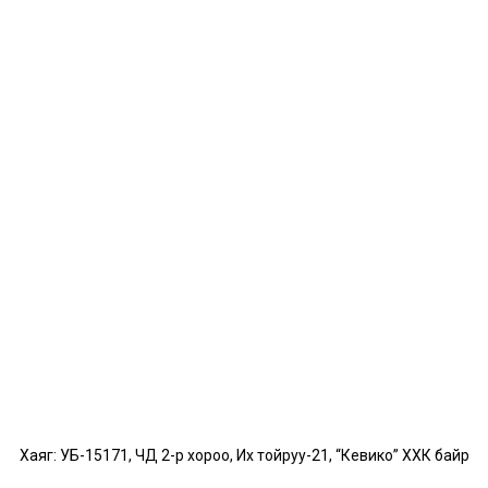
Хаяг: УБ-15171, ЧД 2-р хороо, Их тойруу-21, “Кевико” ХХК байр