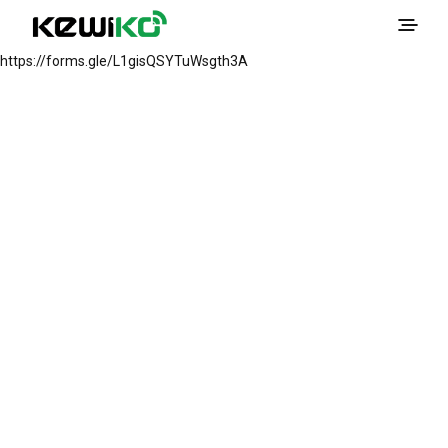
https://forms.gle/L1gisQSYTuWsgth3A