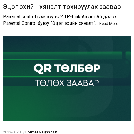
Эцэг эхийн хяналт тохируулах заавар
Parental control гэж юу вэ? TP‑Link Archer A5 дээрх
Parental Control буюу “Эцэг эхийн хяналт”…
Read More
2023-03-10 /
Ерөнхий мэдээлэл