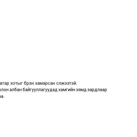
аатар хотыг бүрэн хамарсан сүлжээтэй.
н болон албан байгууллагуудад хамгийн хямд зардлаар
а.