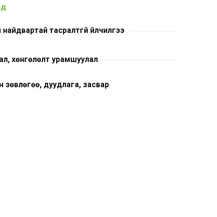
уд
 найдвартай тасралтгүй үйлчилгээ
нал, хөнгөлөлт урамшуулал
 зөвлөгөө, дуудлага, засвар
 нөхцөл
ах халамж үйлчилгээ