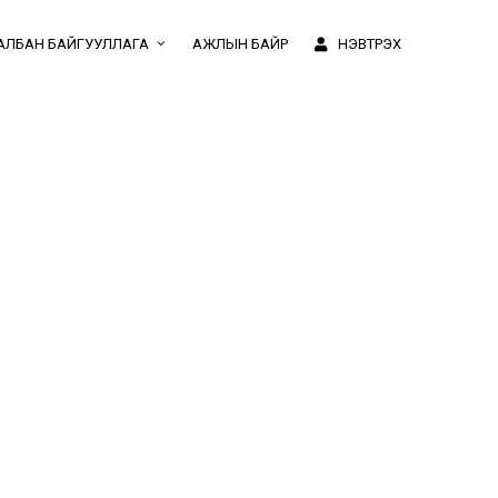
АЛБАН БАЙГУУЛЛАГА
АЖЛЫН БАЙР
НЭВТРЭХ