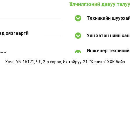
Үйлчилгээний давуу талу
Техникийн шуурхай
д хязгааргүй
Уян хатан үнийн са
Инженер техникийн
гээ
үйлчилгээ
Хаяг: УБ-15171, ЧД 2-р хороо, Их тойруу-21, “Кевико” ХХК байр
байнга хийгддэг
Гэрээний уян хатан
илуулалтыг түргэн
Борлуулалтын дара
илгээний шийдэл