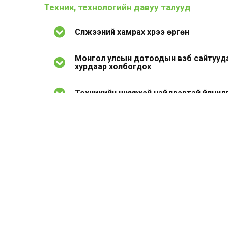
Техник, технологийн давуу талууд
Сүлжээний хамрах хүрээ өргөн
Монгол улсын дотоодын вэб сайтууда
хурдаар холбогдох
Техникийн шуурхай найдвартай үйлчил
Сүлжээний хамрах хүрээний шинэчлэл 
Сүүлийн үеийн тоног төхөөрөмжөөр суур
шуурхай гйүцэтгэдэг
Цагийн менежменттэй интернет үйлч
Техникийн нэмэлт үйлчилгээнүүд