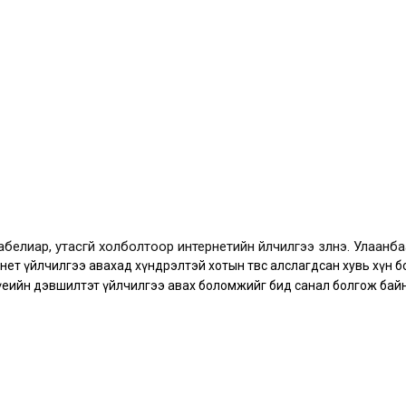
белиар, утасгүй холболтоор интернетийн үйлчилгээ үзүүлнэ. Улаанб
рнет үйлчилгээ авахад хүндрэлтэй хотын төвөөс алслагдсан хувь хү
үеийн дэвшилтэт үйлчилгээ авах боломжийг бид санал болгож байн