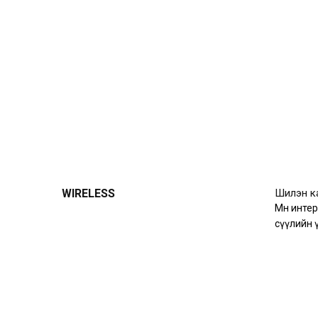
WIRELESS
Шилэн ка
Мөн инте
сүүлийн 