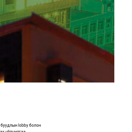
 буудлын lobby болон
зэх үйлчилгээ