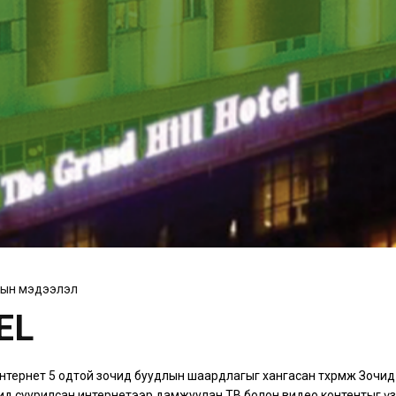
гын мэдээлэл
EL
тернет 5 одтой зочид буудлын шаардлагыг хангасан төхөөрөмж Зочид
логид суурилсан интернетээр дамжуулан ТВ болон видео контентыг ү