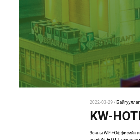
2022-03-29 /
Байгуулла
KW-HOT
Зочны WiFi+Оффисийн ин
өрөөний Wi-Fi OTT техно