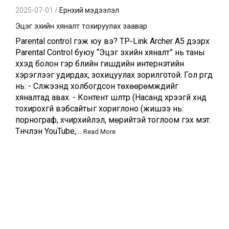
2025-07-01 /
Ерөнхий мэдээлэл
Эцэг эхийн хяналт тохируулах заавар
Parental control гэж юу вэ? TP‑Link Archer A5 дээрх
Parental Control буюу “Эцэг эхийн хяналт” нь таны
хүүхэд болон гэр бүлийн гишүүдийн интернэтийн
хэрэглээг удирдах, зохицуулах зорилготой. Гол үүргүүд
нь: - Сүлжээнд холбогдсон төхөөрөмжүүдийг
хяналтад авах. - Контент шүүлтүүр (Насанд хүрээгүй хүнд
тохирохгүй вэбсайтыг хориглоно (жишээ нь:
порнограф, хүчирхийлэл, мөрийтэй тоглоом гэх мэт.
Түүнчлэн YouTube,…
Read More